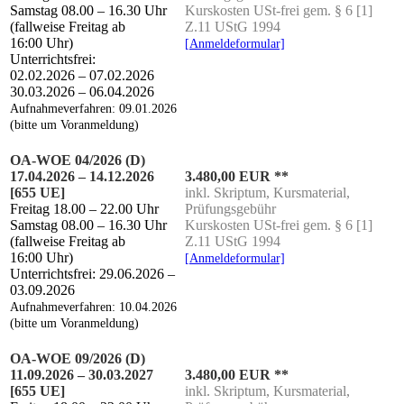
Sams­tag 08.00 – 16.30 Uhr
Kurs­kos­ten USt-frei gem. § 6 [1]
(fall­wei­se Frei­tag ab
Z.11 UStG 1994
16:00 Uhr)
[Anmel­de­for­mu­lar]
Unterrichtsfrei:
02.02.2026 – 07.02.2026
30.03.2026 – 06.04.2026
Auf­nah­me­ver­fah­ren: 09.01.2026
(bit­te um Voranmeldung)
OA-WOE 04/2026 (D)
17.04.2026 – 14.12.2026
3.480,00 EUR **
[655 UE]
inkl. Skrip­tum, Kurs­ma­te­ri­al,
Frei­tag 18.00 – 22.00 Uhr
Prüfungsgebühr
Sams­tag 08.00 – 16.30 Uhr
Kurs­kos­ten USt-frei gem. § 6 [1]
(fall­wei­se Frei­tag ab
Z.11 UStG 1994
16:00 Uhr)
[Anmel­de­for­mu­lar]
Unter­richts­frei: 29.06.2026 –
03.09.2026
Auf­nah­me­ver­fah­ren: 10.04.2026
(bit­te um Voranmeldung)
OA-WOE 09/2026 (D)
11.09.2026 – 30.03.2027
3.480,00 EUR **
[655 UE]
inkl. Skrip­tum, Kurs­ma­te­ri­al,