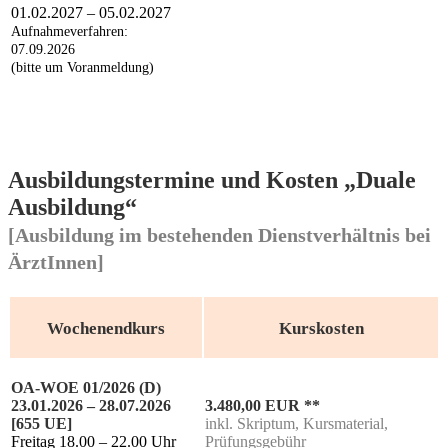
01.02.2027 – 05.02.2027
Auf­nah­me­ver­fah­ren:
07.09.2026
(bit­te um Voranmeldung)
Ausbildungstermine und Kosten
„Duale
Ausbildung“
[Ausbildung im bestehenden Dienstverhältnis bei
ÄrztInnen]
Wochenendkurs
Kurskosten
OA-WOE 01/2026 (D)
23.01.2026 – 28.07.2026
3.480,00 EUR **
[655 UE]
inkl. Skrip­tum, Kurs­ma­te­ri­al,
Frei­tag 18.00 – 22.00 Uhr
Prüfungsgebühr