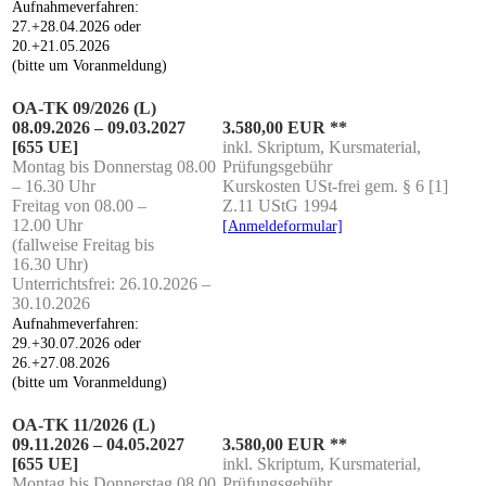
Auf­nah­me­ver­fah­ren:
27.+28.04.2026 oder
20.+21.05.2026
(bit­te um Voranmeldung)
OA-TK 09/2026 (L)
08.09.2026 – 09.03.2027
3.580,00 EUR **
[655 UE]
inkl. Skrip­tum, Kurs­ma­te­ri­al,
Mon­tag bis Don­ners­tag 08.00
Prüfungsgebühr
– 16.30 Uhr
Kurs­kos­ten USt-frei gem. § 6 [1]
Frei­tag von 08.00 –
Z.11 UStG 1994
12.00 Uhr
[Anmel­de­for­mu­lar]
(fall­wei­se Frei­tag bis
16.30 Uhr)
Unter­richts­frei: 26.10.2026 –
30.10.2026
Auf­nah­me­ver­fah­ren:
29.+30.07.2026 oder
26.+27.08.2026
(bit­te um Voranmeldung)
OA-TK 11/2026 (L)
09.11.2026 – 04.05.2027
3.580,00 EUR **
[655 UE]
inkl. Skrip­tum, Kurs­ma­te­ri­al,
Mon­tag bis Don­ners­tag 08.00
Prüfungsgebühr