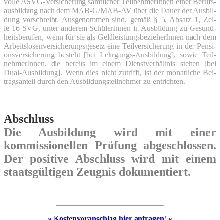
vol­le ASVG-Ver­si­che­rung sämt­li­cher Teil­neh­me­rIn­nen einer Berufs­
aus­bil­dung nach dem MAB-G/MAB-AV über die Dau­er der Aus­bil­
dung vor­schreibt. Aus­ge­nom­men sind, gemäß § 5, Absatz 1, Zei­
le 16 SVG, unter ande­rem Schü­le­rIn­nen in Aus­bil­dung zu Gesund­
heits­be­ru­fen, wenn für sie als Geld­leis­tungs­be­zie­he­rIn­nen nach dem
Arbeits­lo­sen­ver­si­che­rungs­ge­setz eine Teil­ver­si­che­rung in der Pen­si­
ons­ver­si­che­rung besteht [bei Lehr­gangs-Aus­bil­dung], sowie Teil­
neh­me­rIn­nen, die bereits im einem Dienst­ver­hält­nis ste­hen [bei
Dual-Aus­bil­dung]. Wenn dies nicht zutrifft, ist der monat­li­che Bei­
trags­an­teil durch den Aus­bil­dungs­teil­neh­mer zu entrichten.
Abschluss
Die Ausbildung wird mit einer
kommissionellen Prüfung abgeschlossen.
Der positive Abschluss wird mit einem
staatsgültigen Zeugnis dokumentiert.
» Kostenvoranschlag hier anfragen! «