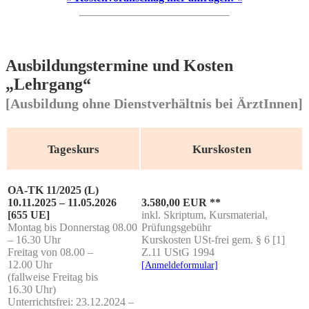
Ausbildungstermine und Kosten
„Lehrgang“
[Ausbildung ohne Dienstverhältnis bei ÄrztInnen]
Tageskurs
Kurskosten
OA-TK 11/2025 (L)
10.11.2025 – 11.05.2026
3.580,00 EUR **
[655 UE]
inkl. Skrip­tum, Kurs­ma­te­ri­al,
Mon­tag bis Don­ners­tag 08.00
Prüfungsgebühr
– 16.30 Uhr
Kurs­kos­ten USt-frei gem. § 6 [1]
Frei­tag von 08.00 –
Z.11 UStG 1994
12.00 Uhr
[Anmel­de­for­mu­lar]
(fall­wei­se Frei­tag bis
16.30 Uhr)
Unter­richts­frei: 23.12.2024 –