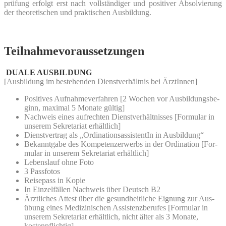
prü­fung erfolgt erst nach voll­stän­di­ger und posi­ti­ver Absol­vie­rung
der theo­re­ti­schen und prak­ti­schen Ausbildung.
Teilnahmevoraussetzungen
DUALE AUSBILDUNG
[Aus­bil­dung im bestehen­den Dienst­ver­hält­nis bei ÄrztInnen]
Posi­ti­ves Auf­nah­me­ver­fah­ren
[2 Wochen vor Aus­bil­dungs­be­
ginn, maxi­mal 5 Mona­te gültig]
Nach­weis eines auf­rech­ten Dienst­ver­hält­nis­ses
[For­mu­lar in
unse­rem Sekre­ta­ri­at erhältlich]
Dienst­ver­trag als „Ordi­na­ti­ons­as­sis­ten­tIn in Ausbildung“
Bekannt­ga­be des Kom­pe­tenz­er­werbs in der Ordi­na­ti­on
[For­
mu­lar in unse­rem Sekre­ta­ri­at erhältlich]
Lebens­lauf ohne Foto
3 Pass­fo­tos
Rei­se­pass in Kopie
In Ein­zel­fäl­len Nach­weis über Deutsch B2
Ärzt­li­ches Attest über die gesund­heit­li­che Eig­nung zur Aus­
übung eines Medi­zi­ni­schen Assis­tenz­be­ru­fes
[For­mu­lar in
unse­rem Sekre­ta­ri­at erhält­lich, nicht älter als 3 Mona­te,
kostenpflichtig]