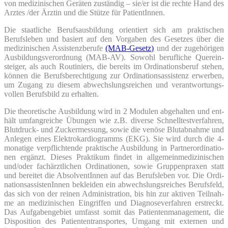
von medi­zi­ni­schen Gerä­ten zustän­dig – sie/er ist die rech­te Hand des
Arz­tes /der Ärz­tin und die Stüt­ze für PatientInnen.
Die staat­li­che Berufs­aus­bil­dung ori­en­tiert sich am prak­ti­schen
Berufs­le­ben und basiert auf den Vor­ga­ben des Geset­zes über die
medi­zi­ni­schen Assis­tenz­be­ru­fe
(MAB-Gesetz)
und der zuge­hö­ri­gen
Aus­bil­dungs­ver­ord­nung (MAB-AV). Sowohl beruf­li­che Quer­ein­
stei­ger, als auch Rou­ti­niers, die bereits im Ordi­na­ti­ons­be­ruf ste­hen,
kön­nen die Berufs­be­rech­ti­gung zur Ordi­na­ti­ons­as­sis­tenz erwer­ben,
um Zugang zu die­sem abwechs­lungs­rei­chen und ver­ant­wor­tungs­
vol­len Berufs­bild zu erhalten.
Die theo­re­ti­sche Aus­bil­dung wird in 2 Modu­len abge­hal­ten und ent­
hält umfang­rei­che Übun­gen wie z.B. diver­se Schnell­test­ver­fah­ren,
Blut­druck- und Zucker­mes­sung, sowie die venö­se Blut­ab­nah­me und
Anle­gen eines Elek­tro­kar­dio­gramms (EKG). Sie wird durch die 4-
mona­ti­ge ver­pflich­ten­de prak­ti­sche Aus­bil­dung in Part­ner­or­di­na­tio­
nen ergänzt. Die­ses Prak­ti­kum fin­det in all­ge­mein­me­di­zi­ni­schen
und/oder fach­ärzt­li­chen Ordi­na­tio­nen, sowie Grup­pen­pra­xen statt
und berei­tet die Absol­vent­In­nen auf das Berufs­le­ben vor. Die Ordi­
na­ti­ons­as­sis­ten­In­nen beklei­den ein abwechs­lungs­rei­ches Berufs­feld,
das sich von der rei­nen Admi­nis­tra­ti­on, bis hin zur akti­ven Teil­nah­
me an medi­zi­ni­schen Ein­grif­fen und Dia­gno­se­ver­fah­ren erstreckt.
Das Auf­ga­ben­ge­biet umfasst somit das Pati­en­ten­ma­nage­ment, die
Dis­po­si­ti­on des Pati­en­ten­trans­por­tes, Umgang mit exter­nen und