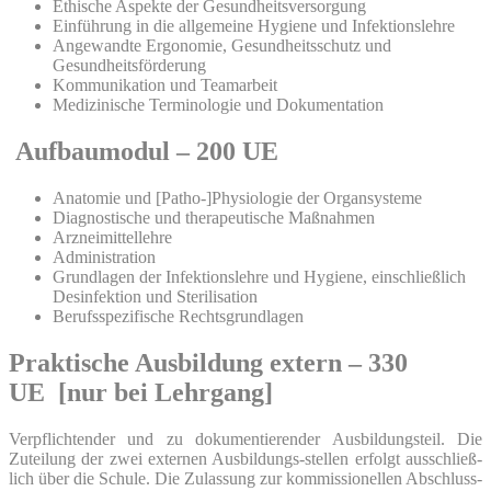
Ethi­sche Aspek­te der Gesundheitsversorgung
Ein­füh­rung in die all­ge­mei­ne Hygie­ne und Infektionslehre
Ange­wand­te Ergo­no­mie, Gesund­heits­schutz und
Gesundheitsförderung
Kom­mu­ni­ka­ti­on und Teamarbeit
Medi­zi­ni­sche Ter­mi­no­lo­gie und Dokumentation
Aufbaumodul – 200 UE
Ana­to­mie und [Patho-]Physiologie der Organsysteme
Dia­gnos­ti­sche und the­ra­peu­ti­sche Maßnahmen
Arz­nei­mit­tel­leh­re
Admi­nis­tra­ti­on
Grund­la­gen der Infek­ti­ons­leh­re und Hygie­ne, ein­schließ­lich
Des­in­fek­ti­on und Sterilisation
Berufs­spe­zi­fi­sche Rechts­grund­la­gen
Praktische Ausbildung extern – 330
UE [nur bei Lehrgang]
Ver­pflich­ten­der und zu doku­men­tie­ren­der Aus­bil­dungs­teil. Die
Zutei­lung der zwei exter­nen Aus­bil­dungs-stel­len erfolgt aus­schließ­
lich über die Schu­le. Die Zulas­sung zur kom­mis­sio­nel­len Abschluss­