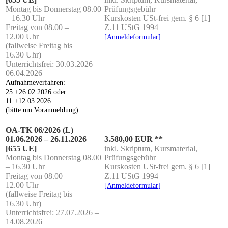
Mon­tag bis Don­ners­tag 08.00
Prüfungsgebühr
– 16.30 Uhr
Kurs­kos­ten USt-frei gem. § 6 [1]
Frei­tag von 08.00 –
Z.11 UStG 1994
12.00 Uhr
[Anmel­de­for­mu­lar]
(fall­wei­se Frei­tag bis
16.30 Uhr)
Unter­richts­frei: 30.03.2026 –
06.04.2026
Auf­nah­me­ver­fah­ren:
25.+26.02.2026 oder
11.+12.03.2026
(bit­te um Voranmeldung)
OA-TK 06/2026 (L)
01.06.2026 – 26.11.2026
3.580,00 EUR **
[655 UE]
inkl. Skrip­tum, Kurs­ma­te­ri­al,
Mon­tag bis Don­ners­tag 08.00
Prüfungsgebühr
– 16.30 Uhr
Kurs­kos­ten USt-frei gem. § 6 [1]
Frei­tag von 08.00 –
Z.11 UStG 1994
12.00 Uhr
[Anmel­de­for­mu­lar]
(fall­wei­se Frei­tag bis
16.30 Uhr)
Unter­richts­frei: 27.07.2026 –
14.08.2026