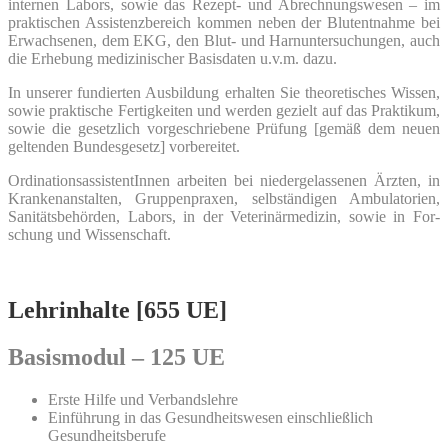
inter­nen Labors, sowie das Rezept- und Abrech­nungs­we­sen – im
prak­ti­schen Assis­tenz­be­reich kom­men neben der Blut­ent­nah­me bei
Erwach­se­nen, dem EKG, den Blut- und Harn­un­ter­su­chun­gen, auch
die Erhe­bung medi­zi­ni­scher Basis­da­ten u.v.m. dazu.
In unse­rer fun­dier­ten Aus­bil­dung erhal­ten Sie theo­re­ti­sches Wis­sen,
sowie prak­ti­sche Fer­tig­kei­ten und wer­den gezielt auf das Prak­ti­kum,
sowie die gesetz­lich vor­ge­schrie­be­ne Prü­fung [gemäß dem neu­en
gel­ten­den Bun­des­ge­setz] vorbereitet.
Ordi­na­ti­ons­as­sis­ten­tIn­nen arbei­ten bei nie­der­ge­las­se­nen Ärz­ten, in
Kran­ken­an­stal­ten, Grup­pen­pra­xen, selb­stän­di­gen Ambu­la­to­ri­en,
Sani­täts­be­hör­den, Labors, in der Vete­ri­när­me­di­zin, sowie in For­
schung und Wissenschaft.
Lehrinhalte [655 UE]
Basismodul – 125 UE
Ers­te Hil­fe und Verbandslehre
Ein­füh­rung in das Gesund­heits­we­sen ein­schließ­lich
Gesundheitsberufe