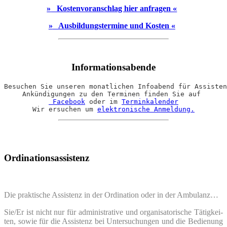
»
Kostenvoranschlag hier anfragen «
»
Ausbildungstermine und Kosten «
Informationsabende
Besuchen Sie unseren monatlichen Infoabend für Assisten
 Facebook
oder im
Terminkalender
Wir ersuchen um 
elektronische Anmeldung.
Ordinationsassistenz
Die prak­ti­sche Assis­tenz in der Ordi­na­ti­on oder in der Ambulanz…
Sie/Er ist nicht nur für admi­nis­tra­ti­ve und orga­ni­sa­to­ri­sche Tätig­kei­
ten, sowie für die Assis­tenz bei Unter­su­chun­gen und die Bedie­nung