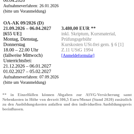
06.04.2026
Auf­nah­me­ver­fah­ren: 26.01.2026
(bit­te um Voranmeldung)
OA-AK 09/2026 (D)
21.09.2026 – 06.04.2027
3.480,00 EUR **
[655 UE]
inkl. Skrip­tum, Kurs­ma­te­ri­al,
Mon­tag, Diens­tag,
Prüfungsgebühr
Donnerstag
Kurs­kos­ten USt-frei gem. § 6 [1]
18.00 – 22.00 Uhr
Z.11 UStG 1994
(fall­wei­se Mittwoch)
[Anmel­de­for­mu­lar]
Unterrichtsfrei:
21.12.2026 – 06.01.2027
01.02.2027 – 05.02.2027
Auf­nah­me­ver­fah­ren: 07.09.2026
(bit­te um Voranmeldung)
** in Einzelfällen können Abgaben zur ASVG-Versicherung samt
Nebenkosten in Höhe von derzeit 306,5 Euro/Monat (Stand 2020) zusätzlich
zu den Ausbildungskosten anfallen und den individuellen Ausbildungspreis
beeinflussen.