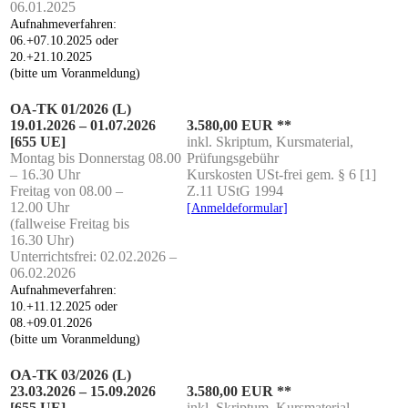
06.01.2025
Auf­nah­me­ver­fah­ren:
06.+07.10.2025 oder
20.+21.10.2025
(bit­te um Voranmeldung)
OA-TK 01/2026 (L)
19.01.2026 – 01.07.2026
3.580,00 EUR **
[655 UE]
inkl. Skrip­tum, Kurs­ma­te­ri­al,
Mon­tag bis Don­ners­tag 08.00
Prüfungsgebühr
– 16.30 Uhr
Kurs­kos­ten USt-frei gem. § 6 [1]
Frei­tag von 08.00 –
Z.11 UStG 1994
12.00 Uhr
[Anmel­de­for­mu­lar]
(fall­wei­se Frei­tag bis
16.30 Uhr)
Unter­richts­frei: 02.02.2026 –
06.02.2026
Auf­nah­me­ver­fah­ren:
10.+11.12.2025 oder
08.+09.01.2026
(bit­te um Voranmeldung)
OA-TK 03/2026 (L)
23.03.2026 – 15.09.2026
3.580,00 EUR **
[655 UE]
inkl. Skrip­tum, Kurs­ma­te­ri­al,