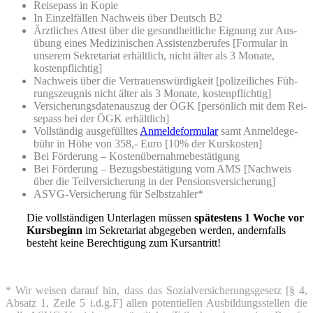
Rei­se­pass in Kopie
In Ein­zel­fäl­len Nach­weis über Deutsch B2
Ärzt­li­ches Attest über die gesund­heit­li­che Eig­nung zur Aus­
übung eines Medi­zi­ni­schen Assis­tenz­be­ru­fes
[For­mu­lar in
unse­rem Sekre­ta­ri­at erhält­lich, nicht älter als 3 Mona­te,
kostenpflichtig]
Nach­weis über die Ver­trau­ens­wür­dig­keit
[poli­zei­li­ches Füh­
rungs­zeug­nis nicht älter als 3 Mona­te, kostenpflichtig]
Ver­si­che­rungs­da­ten­aus­zug der ÖGK
[per­sön­lich mit dem Rei­
se­pass bei der ÖGK erhältlich]
Voll­stän­dig aus­ge­füll­tes
Anmel­de­for­mu­lar
samt Anmel­de­ge­
bühr in Höhe von 358,- Euro
[10% der Kurskosten]
Bei För­de­rung – Kostenübernahmebestätigung
Bei För­de­rung – Bezugs­be­stä­ti­gung vom AMS
[Nach­weis
über die Teil­ver­si­che­rung in der Pensionsversicherung]
ASVG-Ver­si­che­rung für Selbstzahler*
Die voll­stän­di­gen Unter­la­gen müs­sen
spä­tes­tens 1 Woche vor
Kurs­be­ginn
im Sekre­ta­ri­at abge­ge­ben wer­den, andern­falls
besteht kei­ne Berech­ti­gung zum Kursantritt!
* Wir wei­sen dar­auf hin, dass das Sozi­al­ver­si­che­rungs­ge­setz [§ 4,
Absatz 1, Zei­le 5 i.d.g.F] allen poten­ti­el­len Aus­bil­dungs­stel­len die