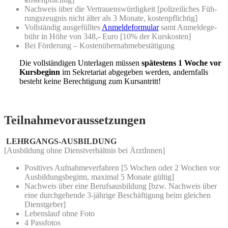
Nach­weis über die Ver­trau­ens­wür­dig­keit
[poli­zei­li­ches Füh­
rungs­zeug­nis nicht älter als 3 Mona­te, kostenpflichtig]
Voll­stän­dig aus­ge­füll­tes
Anmel­de­for­mu­lar
samt Anmel­de­ge­
bühr in Höhe von 348,- Euro
[10% der Kurskosten]
Bei För­de­rung – Kostenübernahmebestätigung
Die voll­stän­di­gen Unter­la­gen müs­sen
spä­tes­tens 1 Woche vor
Kurs­be­ginn
im Sekre­ta­ri­at abge­ge­ben wer­den, andern­falls
besteht kei­ne Berech­ti­gung zum Kursantritt!
Teilnahmevoraussetzungen
LEHRGANGS-AUSBILDUNG
[Aus­bil­dung ohne Dienst­ver­hält­nis bei ÄrztInnen]
Posi­ti­ves Auf­nah­me­ver­fah­ren
[5 Wochen oder 2 Wochen vor
Aus­bil­dungs­be­ginn, maxi­mal 5 Mona­te gültig]
Nach­weis über eine Berufs­aus­bil­dung
[bzw. Nach­weis über
eine durch­ge­hen­de 3-jäh­ri­ge Beschäf­ti­gung beim glei­chen
Dienstgeber]
Lebens­lauf ohne Foto
4 Pass­fo­tos