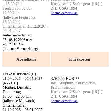
– 16.30 Uhr
Kurs­kos­ten USt-frei gem. § 6 [1]
Frei­tag von 08.00 –
Z.11 UStG 1994
12.00 Uhr
[Anmel­de­for­mu­lar]
(fall­wei­se Frei­tag bis
16.30 Uhr)
Unter­richts­frei: 21.12.2026 –
06.01.2027
Auf­nah­me­ver­fah­ren:
07.+08.10.2026 oder
28.+29.10.2026
(bit­te um Voranmeldung)
Abendkurs
Kurskosten
OA-AK 09/2026 (L)
21.09.2026 – 06.04.2027
3.580,00 EUR **
[655 UE]
inkl. Skrip­tum, Kurs­ma­te­ri­al,
Mon­tag, Diens­tag,
Prüfungsgebühr
Donnerstag
Kurs­kos­ten USt-frei gem. § 6 [1]
18.00 – 22.00 Uhr
Z.11 UStG 1994
(fall­wei­se Mittwoch)
[Anmel­de­for­mu­lar]
Unterrichtsfrei:
21.12.2026 – 06.01.2027