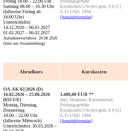
Frei­tag 18.00 – 22.00 Uhr
Prüfungsgebühr
Sams­tag 08.00 – 16.30 Uhr
Kurs­kos­ten USt-frei gem. § 6 [1]
(fall­wei­se Frei­tag ab
Z.11 UStG 1994
16:00 Uhr)
[Anmel­de­for­mu­lar]
Unterrichtsfrei:
14.12.2026 – 06.01.2027
01.02.2027 – 06.02.2027
Auf­nah­me­ver­fah­ren: 28.08.2026
(bit­te um Voranmeldung)
Abendkurs
Kurskosten
OA-AK 02/2026 (D)
16.02.2026 – 25.08.2026
3.480,00 EUR **
[655 UE]
inkl. Skrip­tum, Kurs­ma­te­ri­al,
Mon­tag, Diens­tag,
Prüfungsgebühr
Donnerstag
Kurs­kos­ten USt-frei gem. § 6 [1]
18.00 – 22.00 Uhr
Z.11 UStG 1994
(fall­wei­se Mittwoch)
[Anmel­de­for­mu­lar]
Unter­richts­frei: 30.03.2026 –