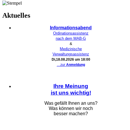
Aktuelles
Infor­ma­ti­ons­abend
Ordi­na­ti­ons­as­sis­tenz
nach dem MAB-G
&
Medi­zi­ni­sche
Verwaltungsassistenz
Di,18.08.2026 um 18:00
…zur
Anmel­dung
Ihre Mei­nung
ist uns wichtig!
Was gefällt Ihnen an uns?
Was kön­nen wir noch
bes­ser machen?