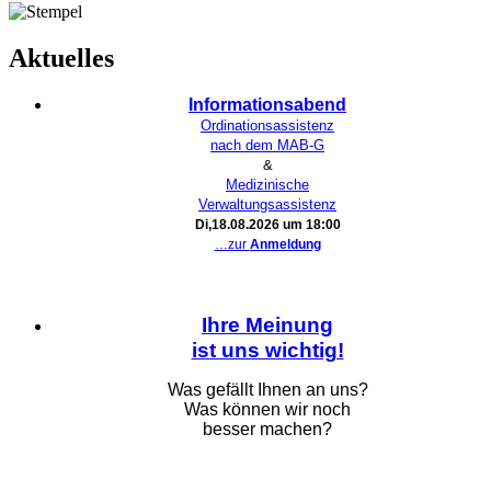
Aktuelles
Infor­ma­ti­ons­abend
Ordi­na­ti­ons­as­sis­tenz
nach dem MAB-G
&
Medi­zi­ni­sche
Verwaltungsassistenz
Di,18.08.2026 um 18:00
…zur
Anmel­dung
Ihre Mei­nung
ist uns wichtig!
Was gefällt Ihnen an uns?
Was kön­nen wir noch
bes­ser machen?